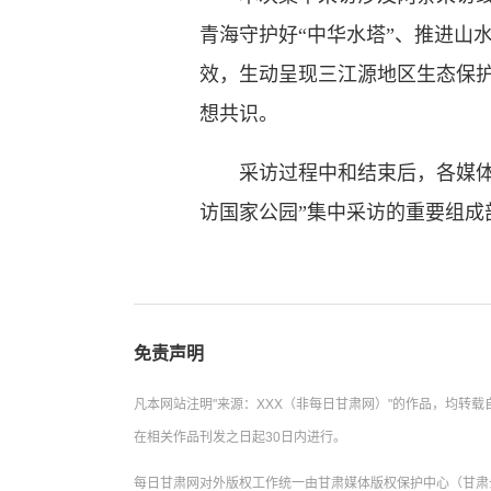
青海守护好“中华水塔”、推进山
效，生动呈现三江源地区生态保
想共识。
采访过程中和结束后，各媒体将
访国家公园”集中采访的重要组成
免责声明
凡本网站注明"来源：XXX（非每日甘肃网）"的作品，均
在相关作品刊发之日起30日内进行。
每日甘肃网对外版权工作统一由甘肃媒体版权保护中心（甘肃云数