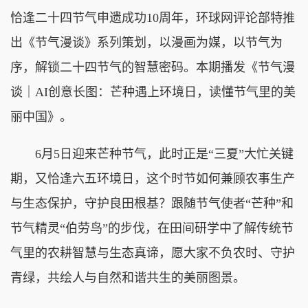
恰逢二十四节气申遗成功10周年，环球网评论部特推
出《节气漫谈》系列策划，以漫画为媒，以节气为
序，解锁二十四节气的智慧密码。本期播发《节气漫
谈｜AI创意长图：芒种遇上环境日，读懂节气里的美
丽中国》。
6月5日迎来芒种节气，此时正是“三夏”大忙关键
期，又恰逢六五环境日，这个时节如何兼顾农事生产
与生态保护，守护良田根基？跟随节气使者“芒种”和
节气精灵“伯劳鸟”的步伐，在田间研学中了解传统节
气里的农耕智慧与生态真谛，愿大家不负农时、守护
青绿，共绘人与自然和谐共生的美丽图景。