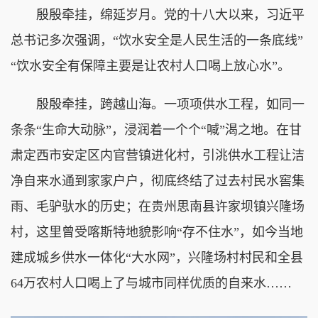
殷殷牵挂，绵延岁月。党的十八大以来，习近平
总书记多次强调，“饮水安全是人民生活的一条底线”
“饮水安全有保障主要是让农村人口喝上放心水”。
殷殷牵挂，跨越山海。一项项供水工程，如同一
条条“生命大动脉”，浸润着一个个“喊”渴之地。在甘
肃定西市安定区内官营镇进化村，引洮供水工程让洁
净自来水通到家家户户，彻底终结了过去村民水窖集
雨、毛驴驮水的历史；在贵州思南县许家坝镇兴隆场
村，这里曾受喀斯特地貌影响“存不住水”，如今当地
建成城乡供水一体化“大水网”，兴隆场村村民和全县
64万农村人口喝上了与城市同样优质的自来水……