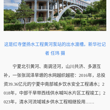
这是红寺堡扬水工程黄河泵站的出水渡槽。新华社记
者 任玮 摄
宁夏北引黄河、南调泾河，山川共济、多源互
补，一张张润泽旱塬的水网越织越密：2016年，总投
资39.36亿元的宁夏中南部城乡饮水安全工程通水；2
018年，中部干旱带西线供水喊叫水片区工程竣工；2
023年，清水河流域城乡供水工程相继投用……