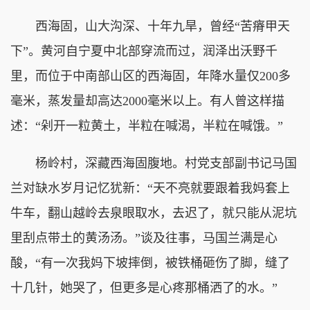
西海固，山大沟深、十年九旱，曾经“苦瘠甲天
下”。黄河自宁夏中北部穿流而过，润泽出沃野千
里，而位于中南部山区的西海固，年降水量仅200多
毫米，蒸发量却高达2000毫米以上。有人曾这样描
述：“剁开一粒黄土，半粒在喊渴，半粒在喊饿。”
杨岭村，深藏西海固腹地。村党支部副书记马国
兰对缺水岁月记忆犹新：“天不亮就要跟着我妈套上
牛车，翻山越岭去泉眼取水，去迟了，就只能从泥坑
里刮点带土的黄汤汤。”谈及往事，马国兰满是心
酸，“有一次我妈下坡摔倒，被铁桶砸伤了脚，缝了
十几针，她哭了，但更多是心疼那桶洒了的水。”