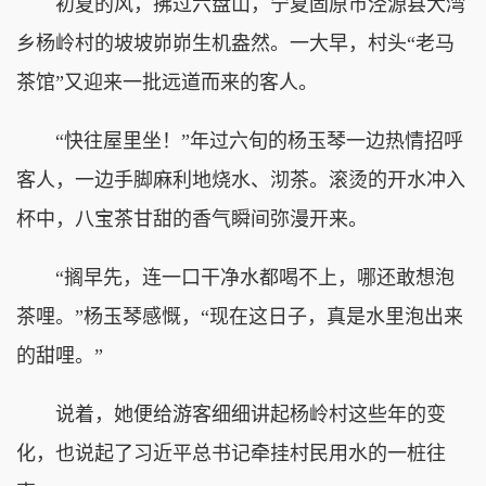
初夏的风，拂过六盘山，宁夏固原市泾源县大湾
乡杨岭村的坡坡峁峁生机盎然。一大早，村头“老马
茶馆”又迎来一批远道而来的客人。
“快往屋里坐！”年过六旬的杨玉琴一边热情招呼
客人，一边手脚麻利地烧水、沏茶。滚烫的开水冲入
杯中，八宝茶甘甜的香气瞬间弥漫开来。
“搁早先，连一口干净水都喝不上，哪还敢想泡
茶哩。”杨玉琴感慨，“现在这日子，真是水里泡出来
的甜哩。”
说着，她便给游客细细讲起杨岭村这些年的变
化，也说起了习近平总书记牵挂村民用水的一桩往