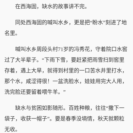
在西海固，缺水的故事讲不完。
同处西海固的喊叫水乡，更是把“盼水”刻进了地
名里。
喊叫水乡周段头村71岁的冯秀花，守着院口水窖
过了大半辈子。“下雨下雪，要赶紧把雨雪扫到窖里
存着，遇上大旱，就得到村里的一口苦水井里打水，
那个水，咸涩得很！一盆洗脸水，娃娃用完大人用，
洗完脸还要留着喂牛羊。”
缺水与贫困如影随形。百姓种粮，往往“撒下一
袋子，收获一帽子”。要是春季没墒情，秋天就颗粒
无收。