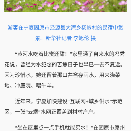
游客在宁夏固原市泾源县大湾乡杨岭村的民宿中赏
景。新华社记者 李旭伦 摄
“黄河水吃着比蜜还甜！”家里通了自来水的冯秀
花说，曾经为水犯愁的苦焦日子也早已一去不复返。
因为珍惜水，她还留着那口井窖存雨水，用来浇菜
地、冲庭院、喂牛羊。
近年来，宁夏加快建设“互联网+城乡供水”示范
区，一张“云端”水网正覆盖到村村户户。
“坐在屋里点一点手机就能买水！”在固原市原州