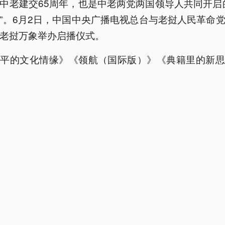
中老建交65周年，也是中老两党两国领导人共同开启
”。6月2日，中国中央广播电视总台与老挝人民革命
老挝万象举办启播仪式。
近平的文化情缘》《领航（国际版）》《典籍里的新思
录片在老挝国家电视台、老挝国家通讯社、老挝国家电
台等主流媒体陆续播出。
：
赵羽祺
视新闻
用心你放心