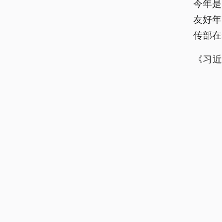
今年是
友好年
传部在
《习
部纪
象电视
责任编辑
央
我