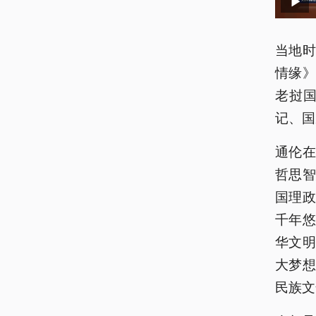
当地时
情缘
老挝
记、国
通伦
哲思
国理
千年
华文
大梦
民族文