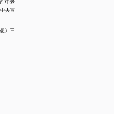
的“中老
党中央宣
想》三
台和万