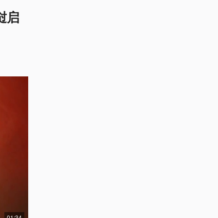
挝启
01:34