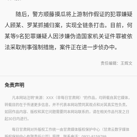
随后，警方顺藤摸瓜将上游制作假证的犯罪嫌疑
人顾某、罗某抓捕归案，实现全链条打击。目前，何
某等9名犯罪嫌疑人因涉嫌伪造国家机关证件罪被依
法采取刑事强制措施，案件正在进一步侦办中。
责任编辑：王辉文
免责声明
凡本网站注明"来源：XXX（非每日甘肃网）"的作品，均转载自其它媒体，
转载目的在于传递更多信息，并不代表本网站赞同其观点和对其真实性负责。
如因作品内容、版权和其它问题需要同本网站联系的，请在相关作品刊发之日
起30日内进行。
每日甘肃网对外版权工作统一由甘肃媒体版权保护中心（甘肃云数字媒体
版权保护中心有限责任公司）受理，联系电话：0931-8159799。