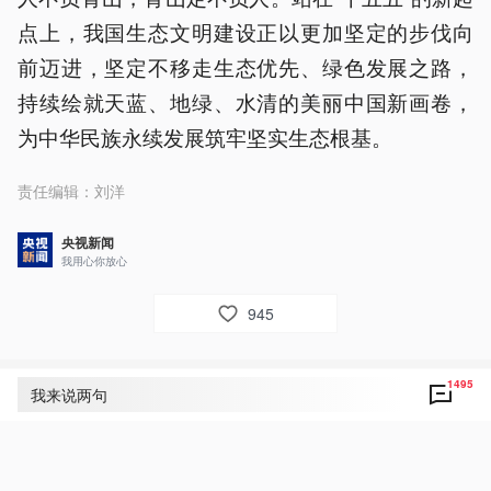
点上，我国生态文明建设正以更加坚定的步伐向
前迈进，坚定不移走生态优先、绿色发展之路，
持续绘就天蓝、地绿、水清的美丽中国新画卷，
为中华民族永续发展筑牢坚实生态根基。
责任编辑：
刘洋
央视新闻
我用心你放心
945
1495
评论
1495
我来说两句
央视网友um8dbs
32
好！致敬！点赞！为人民敬爱的总书记点赞！