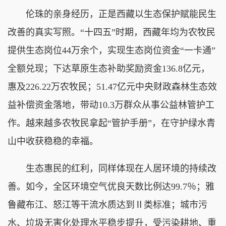
伦珠的亲身经历，正是西藏以生态保护赋能民生
改善的真实写照。“十四五”时期，西藏年均为农牧民
提供生态岗位44万余个，实现生态岗位资金“一卡通”
全额兑现；下达草原生态补助奖励资金136.8亿元，
惠及226.22万农牧民；51.47亿元中央财政森林生态效
益补偿资金落地，带动10.3万群众从事公益林管护工
作。越来越多农牧民拿起“管护手册”，在守护绿水青
山中收获稳稳的幸福。
生态惠民的红利，同样体现在人居环境的持续改
善。如今，全区环境空气优良天数比例达99.7％；雅
鲁藏布江、怒江等干流水质达到Ⅱ类标准；城市污
水、垃圾无害化处理水平稳步提升，受污染耕地、重