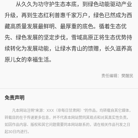
从久久为功守护生态本底，到绿色动能驱动产业
升级，再到生态红利普惠千家万户，绿色已然成为西
藏高质量发展最鲜明、最厚重的底色。循着生态优
先、绿色发展的坚定步伐，雪域高原正将生态优势持
续转化为发展动能，让绿水青山的馈赠，长久滋养高
原儿女的幸福生活。
责任编辑：樊醒民
免责声明
凡本网站注明"来源：XXX（非每日甘肃网）"的作品，均转载自其它媒体，
转载目的在于传递更多信息，并不代表本网站赞同其观点和对其真实性负责。
如因作品内容、版权和其它问题需要同本网站联系的，请在相关作品刊发之日
起30日内进行。