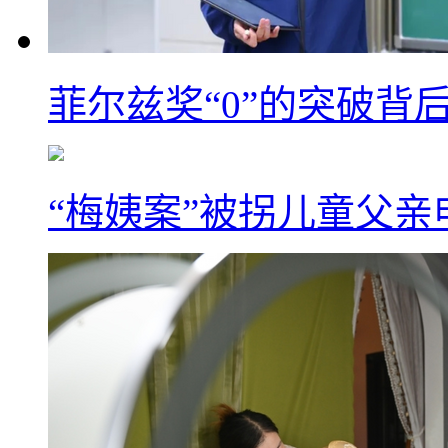
菲尔兹奖“0”的突破背
“梅姨案”被拐儿童父