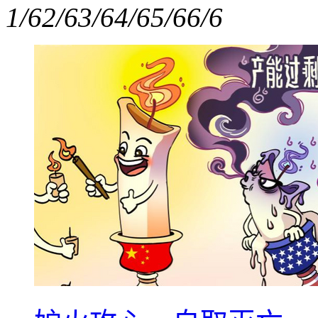
1/6
2/6
3/6
4/6
5/6
6/6