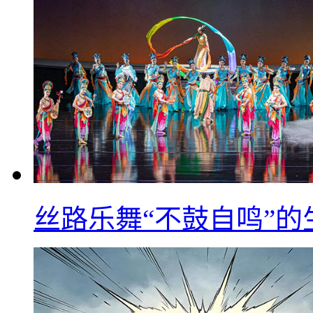
丝路乐舞“不鼓自鸣”