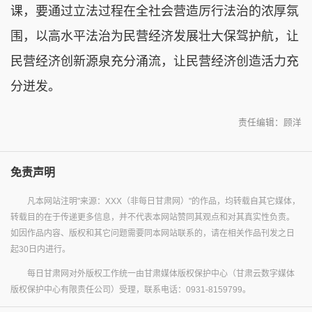
课，要通过立法过程在全社会营造厉行法治的浓厚氛
围，以高水平法治为民营经济发展壮大保驾护航，让
民营经济创新源泉充分涌流，让民营经济创造活力充
分迸发。
责任编辑：顾洋
免责声明
凡本网站注明"来源：XXX（非每日甘肃网）"的作品，均转载自其它媒体，
转载目的在于传递更多信息，并不代表本网站赞同其观点和对其真实性负责。
如因作品内容、版权和其它问题需要同本网站联系的，请在相关作品刊发之日
起30日内进行。
每日甘肃网对外版权工作统一由甘肃媒体版权保护中心（甘肃云数字媒体
版权保护中心有限责任公司）受理，联系电话：0931-8159799。