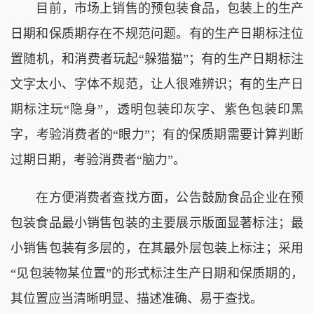
目前，市场上销售的预包装食品，包装上的生产
日期和保质期存在不规范问题。有的生产日期标注位
置随机，和消费者玩起“躲猫猫”；有的生产日期标注
文字太小、字体不规范，让人很难辨识；有的生产日
期标注玩“隐身”，透明包装印灰字、紫色包装印黑
字，考验消费者的“眼力”；有的保质期需要计算判断
过期日期，考验消费者“脑力”。
在方便消费者查找方面，公告鼓励食品企业在预
包装食品最小销售包装的主要展示版面显著标注；最
小销售包装有多层的，在其最外层包装上标注；采用
“见包装物某位置”的形式标注生产日期和保质期的，
其位置应当清晰明显、描述准确、易于查找。